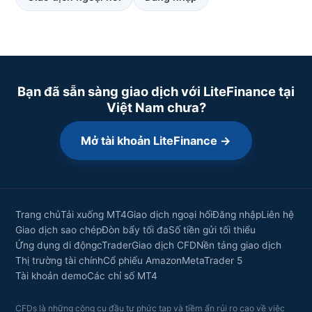
Bạn đã sẵn sàng giao dịch với LiteFinance tại
Việt Nam chưa?
Mở tài khoản LiteFinance →
Trang chủ
Tải xuống MT4
Giao dịch ngoại hối
Đăng nhập
Liên hệ
Giao dịch sao chép
Đòn bẩy tối đa
Số tiền gửi tối thiểu
Ứng dụng di động
cTrader
Giao dịch CFD
Nền tảng giao dịch
Thị trường tài chính
Cổ phiếu Amazon
MetaTrader 5
Tài khoản demo
Các chỉ số MT4
CFDs là những công cụ đầu tư phức tạp và tiềm ẩn rủi ro cao về việc