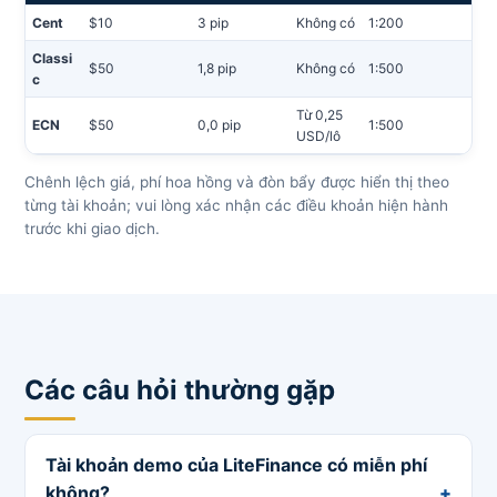
Cent
$10
3 pip
Không có
1:200
Classi
$50
1,8 pip
Không có
1:500
c
Từ 0,25
ECN
$50
0,0 pip
1:500
USD/lô
Chênh lệch giá, phí hoa hồng và đòn bẩy được hiển thị theo
từng tài khoản; vui lòng xác nhận các điều khoản hiện hành
trước khi giao dịch.
Các câu hỏi thường gặp
Tài khoản demo của LiteFinance có miễn phí
không?