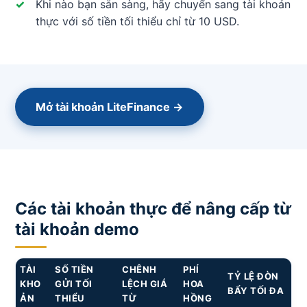
Khi nào bạn sẵn sàng, hãy chuyển sang tài khoản
thực với số tiền tối thiểu chỉ từ 10 USD.
Mở tài khoản LiteFinance →
Các tài khoản thực để nâng cấp từ
tài khoản demo
TÀI
SỐ TIỀN
CHÊNH
PHÍ
TỶ LỆ ĐÒN
KHO
GỬI TỐI
LỆCH GIÁ
HOA
BẨY TỐI ĐA
ẢN
THIỂU
TỪ
HỒNG