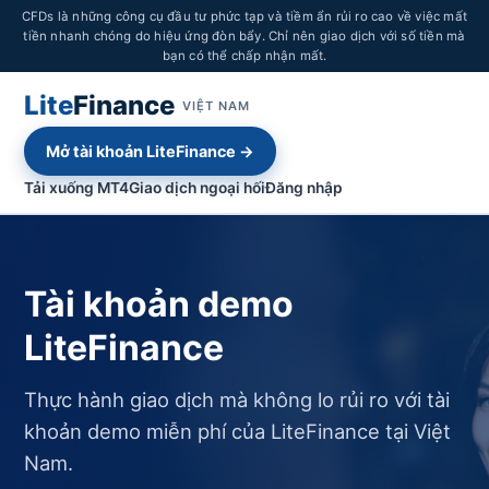
CFDs là những công cụ đầu tư phức tạp và tiềm ẩn rủi ro cao về việc mất
tiền nhanh chóng do hiệu ứng đòn bẩy. Chỉ nên giao dịch với số tiền mà
bạn có thể chấp nhận mất.
Lite
Finance
VIỆT NAM
Mở tài khoản LiteFinance →
Tải xuống MT4
Giao dịch ngoại hối
Đăng nhập
Tài khoản demo
LiteFinance
Thực hành giao dịch mà không lo rủi ro với tài
khoản demo miễn phí của LiteFinance tại Việt
Nam.